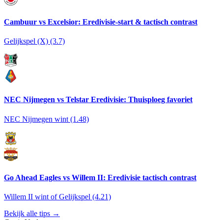
Cambuur vs Excelsior: Eredivisie-start & tactisch contrast
Gelijkspel (X) (3.7)
NEC Nijmegen vs Telstar Eredivisie: Thuisploeg favoriet
NEC Nijmegen wint (1.48)
Go Ahead Eagles vs Willem II: Eredivisie tactisch contrast
Willem II wint of Gelijkspel (4.21)
Bekijk alle tips →