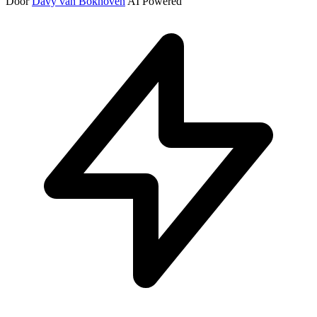
Door
Davy van Bokhoven
AI Powered