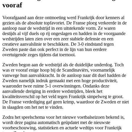
vooraf
Voorafgaand aan deze ontmoeting werd Frankrijk door kenners al
gezien als de absolute topfavoriet. De Franse ploeg verkeerde in de
aanloop naar de wedstrijd in een uitstekende vorm. Ze waren
destijds al vijf duels op rij ongeslagen en hadden in de voorgaande
wedstrijden laten zien over een zeer stabiele defensie en een
creatieve aanvalslinie te beschikken. De 3-0 eindstand tegen
Zweden paste dan ook perfect in de lijn van hun eerdere
overtuigende zeges tijdens dat toernooi.
Zweden begon aan de wedstrijd als de duidelijke underdog. Toch
was er vooraf enige hoop bij de Scandinaviërs, voornamelijk
vanwege hun aanvalskracht. In de aanloop naar dit duel hadden de
Zweden namelijk indruk gemaakt met een hoge productiviteit,
waaronder twee ruime 5-1 overwinningen. Ondanks deze
aanvallende dreiging in eerdere wedstrijden, bleek het
kwaliteitsverschil op het veld tegen Frankrijk simpelweg te groot.
De Franse verdediging gaf geen krimp, waardoor de Zweden er niet
in slaagden om het net te vinden.
Zodra het speelschema voor het nieuwe voetbalseizoen bekend is,
wordt deze pagina automatisch geüpdatet met de nieuwste
voorbeschouwing, statistieken en actuele wedtips voor Frankrijk