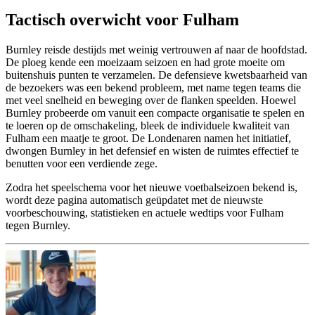
Tactisch overwicht voor Fulham
Burnley reisde destijds met weinig vertrouwen af naar de hoofdstad.
De ploeg kende een moeizaam seizoen en had grote moeite om
buitenshuis punten te verzamelen. De defensieve kwetsbaarheid van
de bezoekers was een bekend probleem, met name tegen teams die
met veel snelheid en beweging over de flanken speelden. Hoewel
Burnley probeerde om vanuit een compacte organisatie te spelen en
te loeren op de omschakeling, bleek de individuele kwaliteit van
Fulham een maatje te groot. De Londenaren namen het initiatief,
dwongen Burnley in het defensief en wisten de ruimtes effectief te
benutten voor een verdiende zege.
Zodra het speelschema voor het nieuwe voetbalseizoen bekend is,
wordt deze pagina automatisch geüpdatet met de nieuwste
voorbeschouwing, statistieken en actuele wedtips voor Fulham
tegen Burnley.