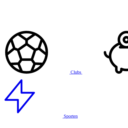
Clubs
Sporten