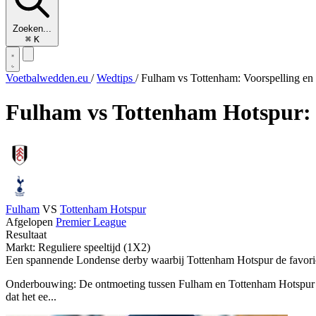
Zoeken...
⌘
K
Voetbalwedden.eu
/
Wedtips
/
Fulham vs Tottenham: Voorspelling en
Fulham vs Tottenham Hotspur: 
Fulham
VS
Tottenham Hotspur
Afgelopen
Premier League
Resultaat
Markt: Reguliere speeltijd (1X2)
Een spannende Londense derby waarbij Tottenham Hotspur de favorie
Onderbouwing:
De ontmoeting tussen Fulham en Tottenham Hotspur o
dat het ee...