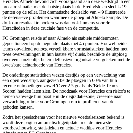
Heracles Almelo bevond zich voorafgaand aan deze wedstrijd in een
precaire situatie, met de laatste plaats in de Eredivisie en slechts 19
punten op de teller. Het dramatische doelsaldo van -49 illustreerde
de defensieve problemen waarmee de ploeg uit Almelo kampte. De
druk om resultaat te boeken was dan ook immens voor de
Heraclieden in deze cruciale fase van de competitie.
FC Groningen reisde af naar Almelo als stabiele middenmoter,
gepositioneerd op de negende plaats met 45 punten. Hoewel beide
teams opvallend genoeg vergelijkbare vormstatistieken hadden met
twee overwinningen in hun laatste vijf duels, beschikte de uitploeg
over een aanzienlijk betere defensieve organisatie vergeleken met de
kwetsbare achterhoede van Heracles.
De onderlinge statistieken wezen destijds op een verwachting van
een open wedstrijd, aangezien beide ploegen in 60% van hun
recente ontmoetingen zowel 'Over 2.5 goals' als 'Beide Teams
Scoren' hadden laten zien. De noodzaak voor Heracles om risico's te
nemen vanwege hun positie in de degradatiezone, creëerde naar
verwachting ruimte voor Groningen om te profiteren van de
geboden kansen.
Zodra het speelschema voor het nieuwe voetbalseizoen bekend is,
wordt deze pagina automatisch geüpdatet met de nieuwste
voorbeschouwing, statistieken en actuele wedtips voor Heracles