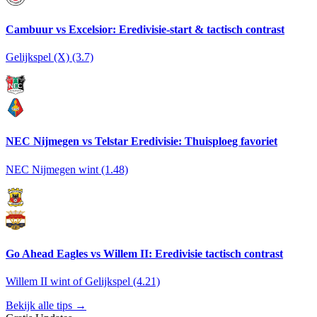
Cambuur vs Excelsior: Eredivisie-start & tactisch contrast
Gelijkspel (X) (3.7)
NEC Nijmegen vs Telstar Eredivisie: Thuisploeg favoriet
NEC Nijmegen wint (1.48)
Go Ahead Eagles vs Willem II: Eredivisie tactisch contrast
Willem II wint of Gelijkspel (4.21)
Bekijk alle tips →