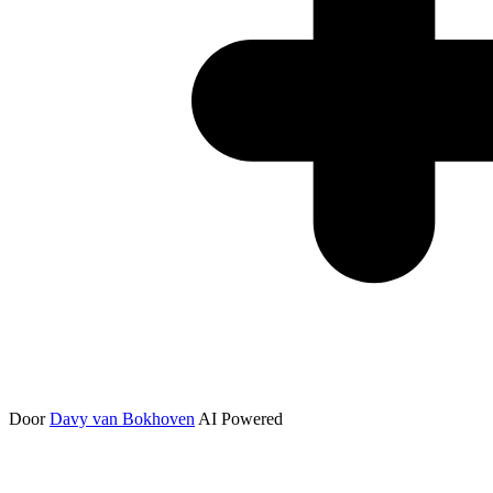
Door
Davy van Bokhoven
AI Powered