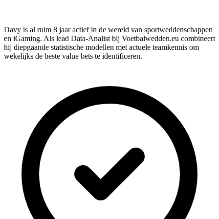
Davy is al ruim 8 jaar actief in de wereld van sportweddenschappen
en iGaming. Als lead Data-Analist bij Voetbalwedden.eu combineert
hij diepgaande statistische modellen met actuele teamkennis om
wekelijks de beste value bets te identificeren.