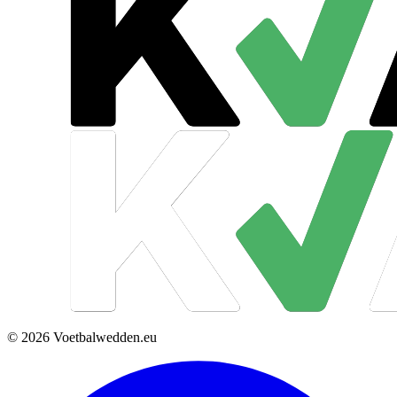
© 2026 Voetbalwedden.eu