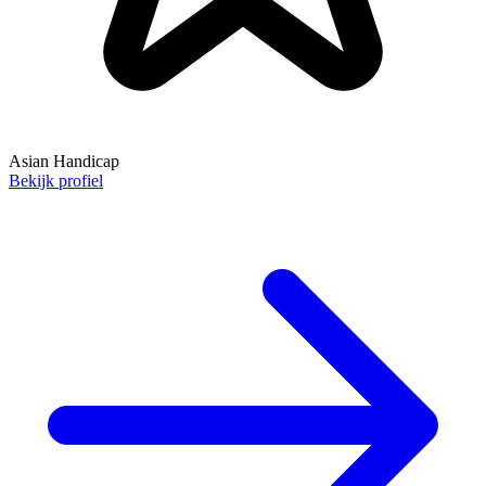
Asian Handicap
Bekijk profiel