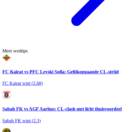
Meer wedtips
FC Kairat vs PFC Levski Sofia: Gelijkopgaande CL-strijd
FC Kairat wint (2.68)
Sabah FK vs AGF Aarhus: CL-clash met licht thuisvoordeel
Sabah FK wint (2.3)