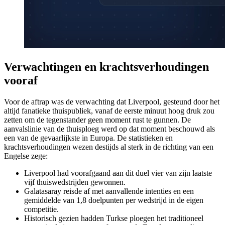
Verwachtingen en krachtsverhoudingen
vooraf
Voor de aftrap was de verwachting dat Liverpool, gesteund door het
altijd fanatieke thuispubliek, vanaf de eerste minuut hoog druk zou
zetten om de tegenstander geen moment rust te gunnen. De
aanvalslinie van de thuisploeg werd op dat moment beschouwd als
een van de gevaarlijkste in Europa. De statistieken en
krachtsverhoudingen wezen destijds al sterk in de richting van een
Engelse zege:
Liverpool had voorafgaand aan dit duel vier van zijn laatste
vijf thuiswedstrijden gewonnen.
Galatasaray reisde af met aanvallende intenties en een
gemiddelde van 1,8 doelpunten per wedstrijd in de eigen
competitie.
Historisch gezien hadden Turkse ploegen het traditioneel