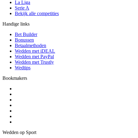
La Liga
Serie A
Bekijk alle competities
Handige links
Bet Builder
Bonussen
Betaalmethoden
Wedden met iDEAL
Wedden met PayPal
Wedden met Trustly
Wedtips
Bookmakers
Wedden op Sport