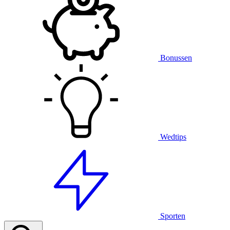
Bonussen
Wedtips
Sporten