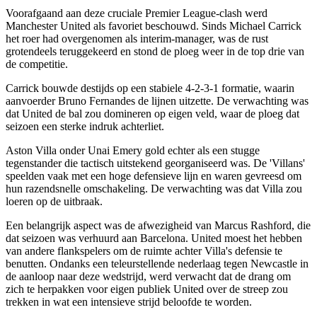
Voorafgaand aan deze cruciale Premier League-clash werd
Manchester United als favoriet beschouwd. Sinds Michael Carrick
het roer had overgenomen als interim-manager, was de rust
grotendeels teruggekeerd en stond de ploeg weer in de top drie van
de competitie.
Carrick bouwde destijds op een stabiele 4-2-3-1 formatie, waarin
aanvoerder Bruno Fernandes de lijnen uitzette. De verwachting was
dat United de bal zou domineren op eigen veld, waar de ploeg dat
seizoen een sterke indruk achterliet.
Aston Villa onder Unai Emery gold echter als een stugge
tegenstander die tactisch uitstekend georganiseerd was. De 'Villans'
speelden vaak met een hoge defensieve lijn en waren gevreesd om
hun razendsnelle omschakeling. De verwachting was dat Villa zou
loeren op de uitbraak.
Een belangrijk aspect was de afwezigheid van Marcus Rashford, die
dat seizoen was verhuurd aan Barcelona. United moest het hebben
van andere flankspelers om de ruimte achter Villa's defensie te
benutten. Ondanks een teleurstellende nederlaag tegen Newcastle in
de aanloop naar deze wedstrijd, werd verwacht dat de drang om
zich te herpakken voor eigen publiek United over de streep zou
trekken in wat een intensieve strijd beloofde te worden.