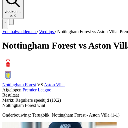
Zoeken...
⌘
K
Voetbalwedden.eu
/
Wedtips
/
Nottingham Forest vs Aston Villa: Pre
Nottingham Forest vs Aston Vill
Nottingham Forest
VS
Aston Villa
Afgelopen
Premier League
Resultaat
Markt: Reguliere speeltijd (1X2)
Nottingham Forest wint
Onderbouwing:
Terugblik: Nottingham Forest - Aston Villa (1-1)