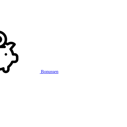
Bonussen