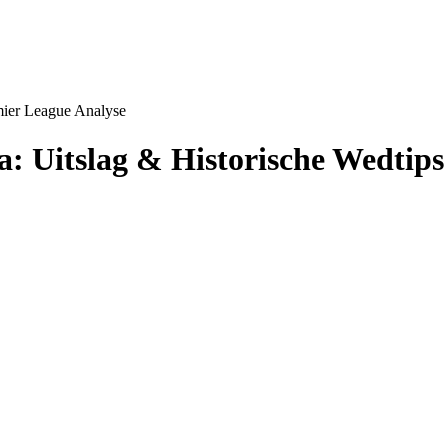
mier League Analyse
a: Uitslag & Historische Wedtips