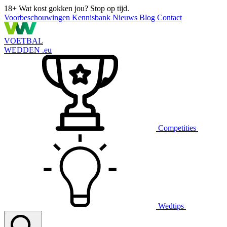
18+
Wat kost gokken jou? Stop op tijd.
Voorbeschouwingen
Kennisbank
Nieuws
Blog
Contact
VOETBAL
WEDDEN
.eu
Competities
Wedtips