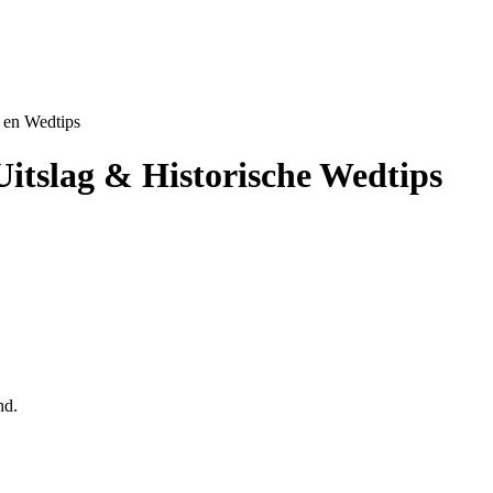
 en Wedtips
itslag & Historische Wedtips
nd.