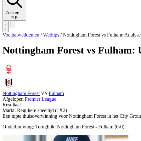
Zoeken...
⌘
K
Voetbalwedden.eu
/
Wedtips
/
Nottingham Forest vs Fulham: Analyse
Nottingham Forest vs Fulham: U
Nottingham Forest
VS
Fulham
Afgelopen
Premier League
Resultaat
Markt: Reguliere speeltijd (1X2)
Een nipte thuisoverwinning voor Nottingham Forest in het City Grou
Onderbouwing:
Terugblik: Nottingham Forest - Fulham (0-0)