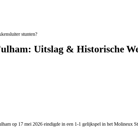
ensluiter stunten?
lham: Uitslag & Historische We
ham op 17 mei 2026 eindigde in een 1-1 gelijkspel in het Molineux S