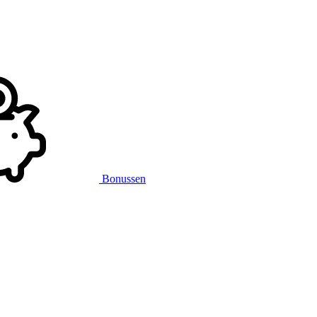
Bonussen