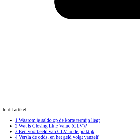
In dit artikel
1
Waarom je saldo op de korte termijn liegt
2
Wat is Closing Line Value (CLV)?
3
Een voorbeeld van CLV in de praktijk
4
Versla de odds, en het geld volgt vanzelf