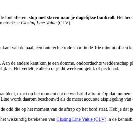
le fout afleren:
stop met staren naar je dagelijkse bankroll.
Het beoor
metriek: je
Closing Line Value
(CLV).
nkant van de paal, een onterechte rode kaart in de 10e minuut of een kee
en. Aan de andere kant kun je een domme, ondoordachte weddenschap pl
jk is. Het vertelt je alleen of je dit weekend geluk of pech had.
aanbiedt, exact op het moment dat de wedstrijd aftrapt. Op dat moment zi
ng Line wordt daarom beschouwd als de meest accurate afspiegeling van
de odd die op het moment van de aftrap op het bord staat. Heb je dat
r het wiskundig berekenen van
Closing Line Value (CLV)
in de kennisb