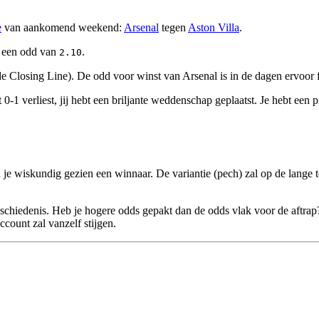
e
van aankomend weekend:
Arsenal
tegen
Aston Villa
.
n een odd van
.
2.10
de Closing Line). De odd voor winst van Arsenal is in de dagen ervoor 
-1 verliest, jij hebt een briljante weddenschap geplaatst. Je hebt een pr
en je wiskundig gezien een winnaar. De variantie (pech) zal op de lange
chiedenis. Heb je hogere odds gepakt dan de odds vlak voor de aftrap? 
ccount zal vanzelf stijgen.