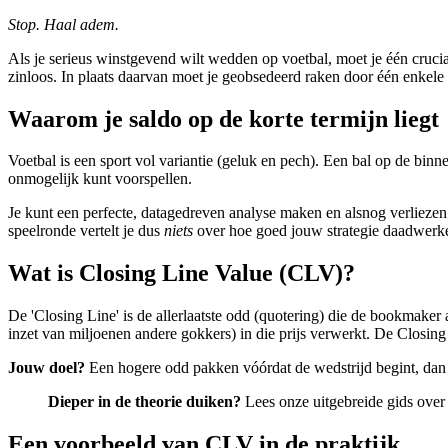
Stop. Haal adem.
Als je serieus winstgevend wilt wedden op voetbal, moet je één crucia
zinloos. In plaats daarvan moet je geobsedeerd raken door één enkele 
Waarom je saldo op de korte termijn liegt
Voetbal is een sport vol variantie (geluk en pech). Een bal op de binne
onmogelijk kunt voorspellen.
Je kunt een perfecte, datagedreven analyse maken en alsnog verliez
speelronde vertelt je dus
niets
over hoe goed jouw strategie daadwerkeli
Wat is Closing Line Value (CLV)?
De 'Closing Line' is de allerlaatste odd (quotering) die de bookmaker 
inzet van miljoenen andere gokkers) in die prijs verwerkt. De Closi
Jouw doel?
Een hogere odd pakken vóórdat de wedstrijd begint, dan 
Dieper in de theorie duiken?
Lees onze uitgebreide gids ove
Een voorbeeld van CLV in de praktijk