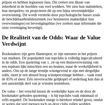
prijzen en hebben legioenen fans. Dit creëert een illusie van
zekerheid in de hoofden van veel wedders. We zien hun statistieken,
hun sterspelers, en projecteren dit op een bijna onvermijdelijke
overwinning. Dit wordt versterkt door psychologische biases zoals
de beschikbaarheidsheuristiek (we herinneren makkelijker hun
overwinningen) en bevestigingsbias (we zoeken naar informatie die
onze overtuiging bevestigt).
De Realiteit van de Odds: Waar de Value
Verdwijnt
Bookmakers zijn geen filantropen; ze zijn meesters in het prijzen
van markten. De populariteit van topclubs is volledig ingecalculeerd
in de odds. Een quotering van
op een thuisoverwinning van
1.20
een topteam lijkt misschien een no-brainer, maar de werkelijkheid is
anders. Om op de lange termijn winstgevend te zijn met dergelijke
odds, moet je een absurd hoog winstpercentage hebben – vaak rond
de 85% of meer. Eén onverwachte gelijkspel of nederlaag kan dan al
een aanzienlijk deel van je winsten tenietdoen.
De value – het verschil tussen de werkelijke kans en de door de
bookmaker geboden quotering – is bij topclubs vaak minimaal of
zelfs negatief. De bookmaker marge is hierdoor relatief groot, omdat
ze weten dat veel mensen toch op deze clubs zullen wedden,