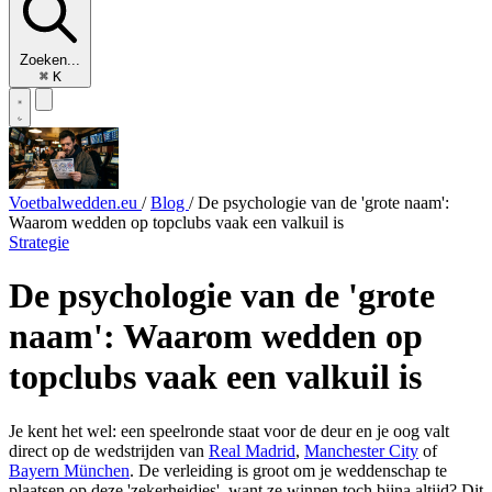
Zoeken...
⌘
K
Voetbalwedden.eu
/
Blog
/
De psychologie van de 'grote naam':
Waarom wedden op topclubs vaak een valkuil is
Strategie
De psychologie van de 'grote
naam': Waarom wedden op
topclubs vaak een valkuil is
Je kent het wel: een speelronde staat voor de deur en je oog valt
direct op de wedstrijden van
Real Madrid
,
Manchester City
of
Bayern München
. De verleiding is groot om je weddenschap te
plaatsen op deze 'zekerheidjes', want ze winnen toch bijna altijd? Dit