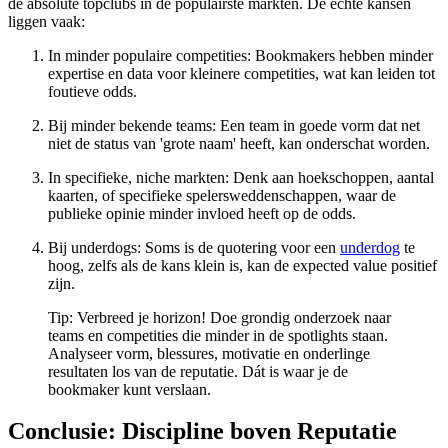
de absolute topclubs in de populairste markten. De échte kansen
liggen vaak:
In minder populaire competities: Bookmakers hebben minder
expertise en data voor kleinere competities, wat kan leiden tot
foutieve odds.
Bij minder bekende teams: Een team in goede vorm dat net
niet de status van 'grote naam' heeft, kan onderschat worden.
In specifieke, niche markten: Denk aan hoekschoppen, aantal
kaarten, of specifieke spelersweddenschappen, waar de
publieke opinie minder invloed heeft op de odds.
Bij underdogs: Soms is de quotering voor een
underdog
te
hoog, zelfs als de kans klein is, kan de expected value positief
zijn.
Tip: Verbreed je horizon! Doe grondig onderzoek naar
teams en competities die minder in de spotlights staan.
Analyseer vorm, blessures, motivatie en onderlinge
resultaten los van de reputatie. Dát is waar je de
bookmaker kunt verslaan.
Conclusie: Discipline boven Reputatie