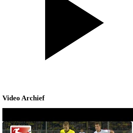
Video Archief