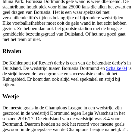
Iduna Park. Borussia Dortmunds gele wand is wereldberoemd. De
staantribune houdt plek voor bijna 25000 fans die allen het zwart en
geel dragen van Borussia. Het is een waar spektakel met
verschillende tifo’s tijdens belangrijke of bijzondere wedstrijden.
Elke voetballiefhebber moet ooit de gele wand in het echt hebben
gezien. Ze hebben dan ook het grootste stadion met de hoogste
gemiddelde bezettingsgraad van Duitsland. Of het nou goed gaat
met het team of niet.
Rivalen
De Kohlenpott (of Revier) derby is een van de bekendste derby’s in
Duitsland. De wedstrijd tussen Borussia Dortmund en
Schalke 04
is
de strijd tussen de twee grootste en succesvolste clubs uit het
Ruhrgebied. Er komt dan ook altijd veel spektakel en strijd bij
kijken.
Weetje
De meeste goals in de Champions League in een wedstrijd zijn
gescoord in de wedstrijd Dortmund tegen Legia Warschau in het
seizoen 2016/17. De eindstand van de wedstrijd was 8-4 voor
Dortmund. Daarom houden ze ook het record voor meeste goals
gescoord in de groepsfase van de Champions League namelijk 21.