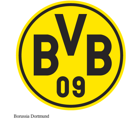
Borussia Dortmund