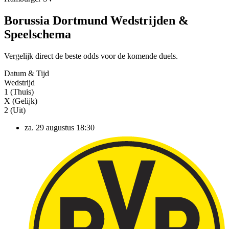
Borussia Dortmund Wedstrijden &
Speelschema
Vergelijk direct de beste odds voor de komende duels.
Datum & Tijd
Wedstrijd
1 (Thuis)
X (Gelijk)
2 (Uit)
za. 29 augustus
18:30