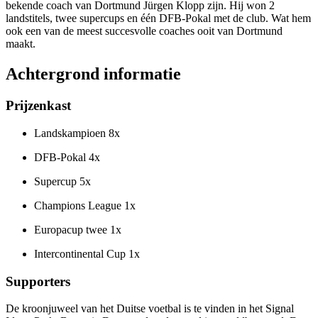
bekende coach van Dortmund Jürgen Klopp zijn. Hij won 2
landstitels, twee supercups en één DFB-Pokal met de club. Wat hem
ook een van de meest succesvolle coaches ooit van Dortmund
maakt.
Achtergrond informatie
Prijzenkast
Landskampioen 8x
DFB-Pokal 4x
Supercup 5x
Champions League 1x
Europacup twee 1x
Intercontinental Cup 1x
Supporters
De kroonjuweel van het Duitse voetbal is te vinden in het Signal