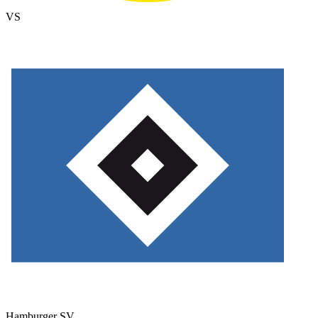
VS
Hamburger SV