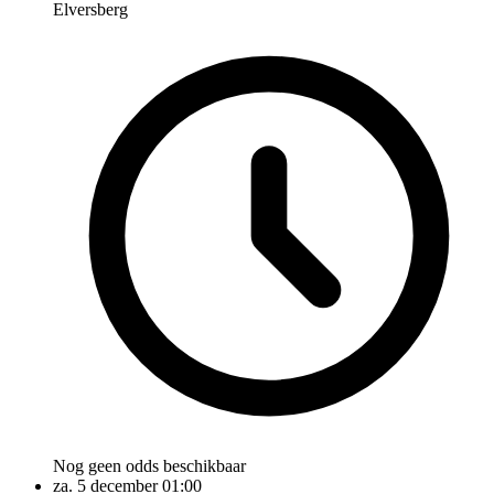
Elversberg
Nog geen odds beschikbaar
za. 5 december
01:00