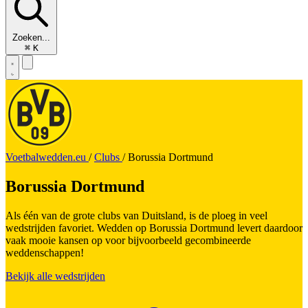
Zoeken...
⌘
K
Voetbalwedden.eu
/
Clubs
/
Borussia Dortmund
Borussia Dortmund
Als één van de grote clubs van Duitsland, is de ploeg in veel
wedstrijden favoriet. Wedden op Borussia Dortmund levert daardoor
vaak mooie kansen op voor bijvoorbeeld gecombineerde
weddenschappen!
Bekijk alle wedstrijden