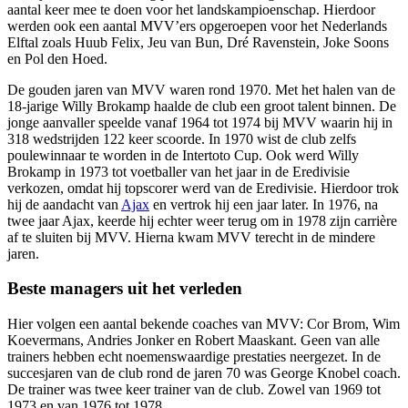
aantal keer mee te doen voor het landskampioenschap. Hierdoor
werden ook een aantal MVV’ers opgeroepen voor het Nederlands
Elftal zoals Huub Felix, Jeu van Bun, Dré Ravenstein, Joke Soons
en Pol den Hoed.
De gouden jaren van MVV waren rond 1970. Met het halen van de
18-jarige Willy Brokamp haalde de club een groot talent binnen. De
jonge aanvaller speelde vanaf 1964 tot 1974 bij MVV waarin hij in
318 wedstrijden 122 keer scoorde. In 1970 wist de club zelfs
poulewinnaar te worden in de Intertoto Cup. Ook werd Willy
Brokamp in 1973 tot voetballer van het jaar in de Eredivisie
verkozen, omdat hij topscorer werd van de Eredivisie. Hierdoor trok
hij de aandacht van
Ajax
en vertrok hij een jaar later. In 1976, na
twee jaar Ajax, keerde hij echter weer terug om in 1978 zijn carrière
af te sluiten bij MVV. Hierna kwam MVV terecht in de mindere
jaren.
Beste managers uit het verleden
Hier volgen een aantal bekende coaches van MVV: Cor Brom, Wim
Koevermans, Andries Jonker en Robert Maaskant. Geen van alle
trainers hebben echt noemenswaardige prestaties neergezet. In de
succesjaren van de club rond de jaren 70 was George Knobel coach.
De trainer was twee keer trainer van de club. Zowel van 1969 tot
1973 en van 1976 tot 1978.