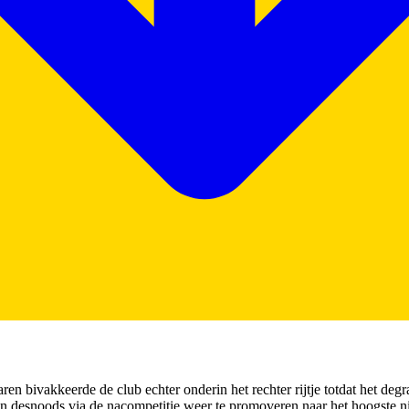
ren bivakkeerde de club echter onderin het rechter rijtje totdat het deg
en desnoods via de nacompetitie weer te promoveren naar het hoogste n