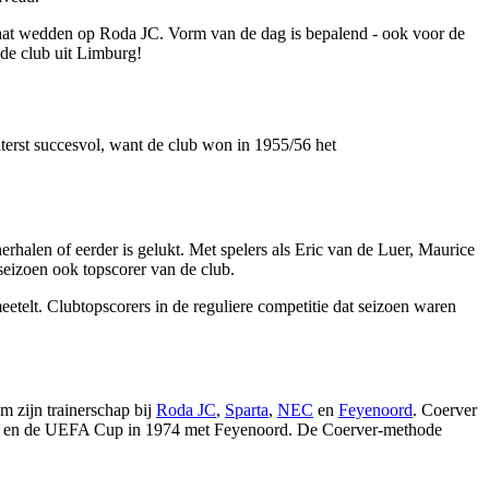
e gaat wedden op Roda JC. Vorm van de dag is bepalend - ook voor de
de club uit Limburg!
terst succesvol, want de club won in 1955/56 het
erhalen of eerder is gelukt. Met spelers als Eric van de Luer, Maurice
eizoen ook topscorer van de club.
telt. Clubtopscorers in de reguliere competitie dat seizoen waren
 zijn trainerschap bij
Roda JC
,
Sparta
,
NEC
en
Feyenoord
. Coerver
isie en de UEFA Cup in 1974 met Feyenoord. De Coerver-methode