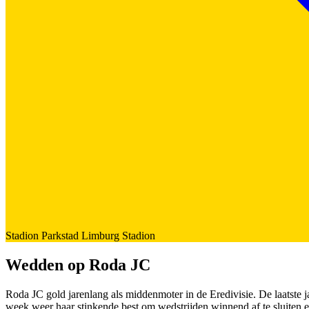
Stadion
Parkstad Limburg Stadion
Wedden op Roda JC
Roda JC gold jarenlang als middenmoter in de Eredivisie. De laatste ja
week weer haar stinkende best om wedstrijden winnend af te sluiten 