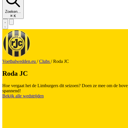
Zoeken...
⌘
K
Voetbalwedden.eu
/
Clubs
/
Roda JC
Roda JC
Hoe vergaat het de Limburgers dit seizoen? Doen ze mee om de boven
spannend!
Bekijk alle wedstrijden