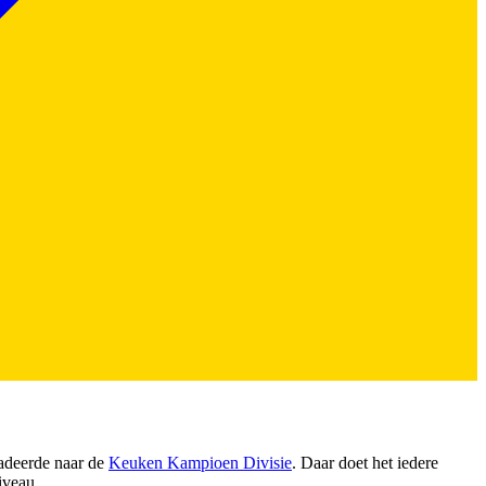
radeerde naar de
Keuken Kampioen Divisie
. Daar doet het iedere
iveau.