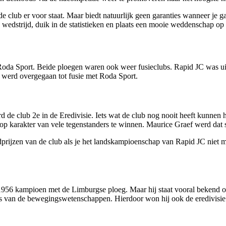
de club er voor staat. Maar biedt natuurlijk geen garanties wanneer j
edstrijd, duik in de statistieken en plaats een mooie weddenschap op 
 Roda Sport. Beide ploegen waren ook weer fusieclubs. Rapid JC was ui
werd overgegaan tot fusie met Roda Sport.
 de club 2e in de Eredivisie. Iets wat de club nog nooit heeft kunnen h
 karakter van vele tegenstanders te winnen. Maurice Graef werd dat s
ijzen van de club als je het landskampioenschap van Rapid JC niet mee
956 kampioen met de Limburgse ploeg. Maar hij staat vooral bekend om
nnis van de bewegingswetenschappen. Hierdoor won hij ook de erediv