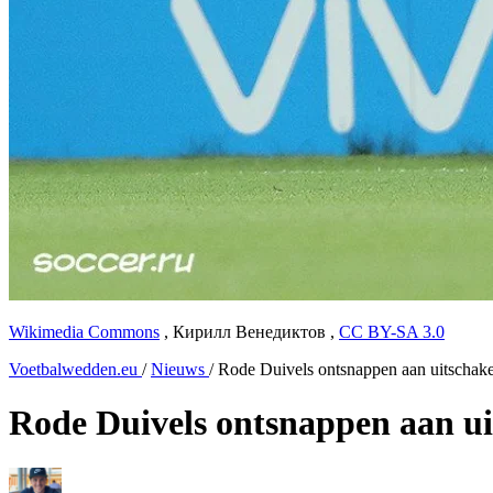
Wikimedia Commons
,
Кирилл Венедиктов
,
CC BY-SA 3.0
Voetbalwedden.eu
/
Nieuws
/
Rode Duivels ontsnappen aan uitschak
Rode Duivels ontsnappen aan ui