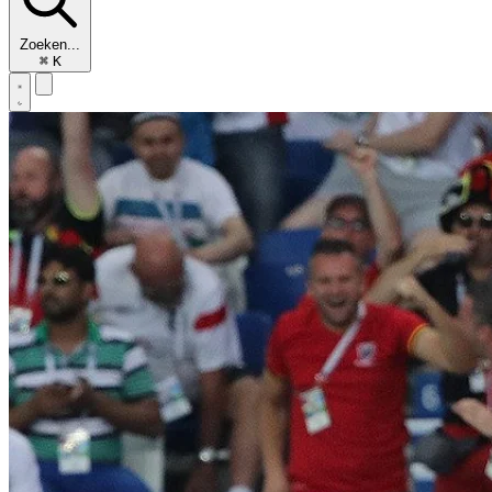
Zoeken...
⌘
K