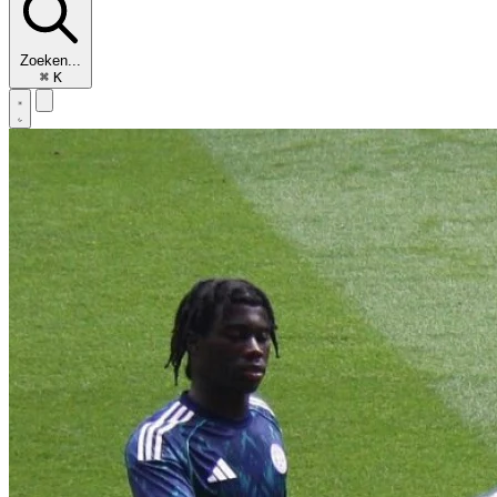
Zoeken...
⌘
K