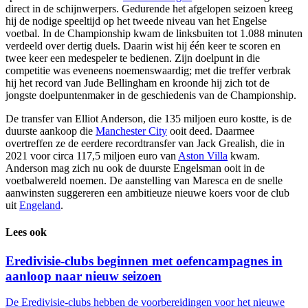
direct in de schijnwerpers. Gedurende het afgelopen seizoen kreeg
hij de nodige speeltijd op het tweede niveau van het Engelse
voetbal. In de Championship kwam de linksbuiten tot 1.088 minuten
verdeeld over dertig duels. Daarin wist hij één keer te scoren en
twee keer een medespeler te bedienen. Zijn doelpunt in die
competitie was eveneens noemenswaardig; met die treffer verbrak
hij het record van Jude Bellingham en kroonde hij zich tot de
jongste doelpuntenmaker in de geschiedenis van de Championship.
De transfer van Elliot Anderson, die 135 miljoen euro kostte, is de
duurste aankoop die
Manchester City
ooit deed. Daarmee
overtreffen ze de eerdere recordtransfer van Jack Grealish, die in
2021 voor circa 117,5 miljoen euro van
Aston Villa
kwam.
Anderson mag zich nu ook de duurste Engelsman ooit in de
voetbalwereld noemen. De aanstelling van Maresca en de snelle
aanwinsten suggereren een ambitieuze nieuwe koers voor de club
uit
Engeland
.
Lees ook
Eredivisie-clubs beginnen met oefencampagnes in
aanloop naar nieuw seizoen
De Eredivisie-clubs hebben de voorbereidingen voor het nieuwe