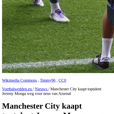
Wikimedia Commons
,
Timmy96
,
CC0
Voetbalwedden.eu
/
Nieuws
/
Manchester City kaapt toptalent
Jeremy Monga weg voor neus van Arsenal
Manchester City kaapt