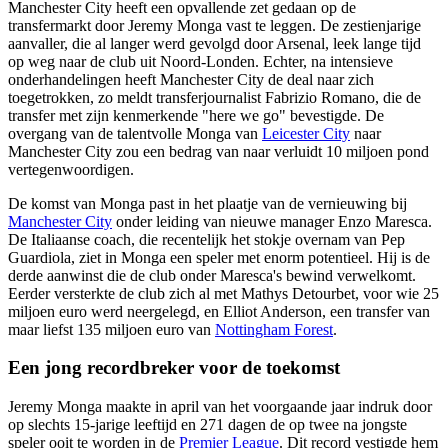
Manchester City heeft een opvallende zet gedaan op de
transfermarkt door Jeremy Monga vast te leggen. De zestienjarige
aanvaller, die al langer werd gevolgd door Arsenal, leek lange tijd
op weg naar de club uit Noord-Londen. Echter, na intensieve
onderhandelingen heeft Manchester City de deal naar zich
toegetrokken, zo meldt transferjournalist Fabrizio Romano, die de
transfer met zijn kenmerkende "here we go" bevestigde. De
overgang van de talentvolle Monga van
Leicester City
naar
Manchester City zou een bedrag van naar verluidt 10 miljoen pond
vertegenwoordigen.
De komst van Monga past in het plaatje van de vernieuwing bij
Manchester City
onder leiding van nieuwe manager Enzo Maresca.
De Italiaanse coach, die recentelijk het stokje overnam van Pep
Guardiola, ziet in Monga een speler met enorm potentieel. Hij is de
derde aanwinst die de club onder Maresca's bewind verwelkomt.
Eerder versterkte de club zich al met Mathys Detourbet, voor wie 25
miljoen euro werd neergelegd, en Elliot Anderson, een transfer van
maar liefst 135 miljoen euro van
Nottingham Forest
.
Een jong recordbreker voor de toekomst
Jeremy Monga maakte in april van het voorgaande jaar indruk door
op slechts 15-jarige leeftijd en 271 dagen de op twee na jongste
speler ooit te worden in de
Premier League
. Dit record vestigde hem