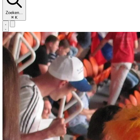
Zoeken...
⌘
K