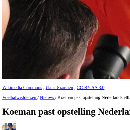
Wikimedia Commons
,
Илья Яковлев
,
CC BY-SA 3.0
Voetbalwedden.eu
/
Nieuws
/
Koeman past opstelling Nederlands elft
Koeman past opstelling Nederlan