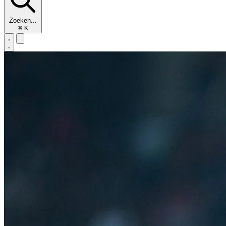
Zoeken...
⌘
K