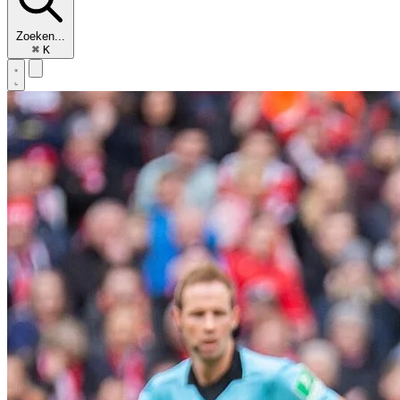
Zoeken...
⌘
K