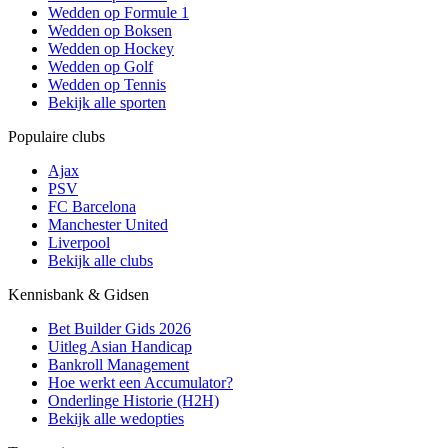
Wedden op Formule 1
Wedden op Boksen
Wedden op Hockey
Wedden op Golf
Wedden op Tennis
Bekijk alle sporten
Populaire clubs
Ajax
PSV
FC Barcelona
Manchester United
Liverpool
Bekijk alle clubs
Kennisbank & Gidsen
Bet Builder Gids 2026
Uitleg Asian Handicap
Bankroll Management
Hoe werkt een Accumulator?
Onderlinge Historie (H2H)
Bekijk alle wedopties