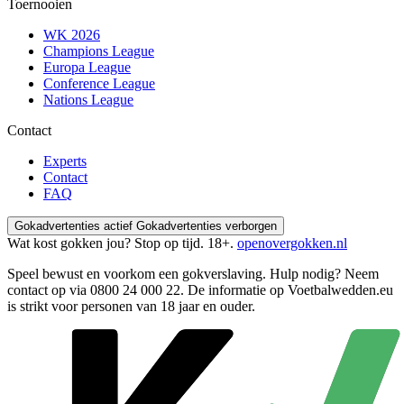
Toernooien
WK 2026
Champions League
Europa League
Conference League
Nations League
Contact
Experts
Contact
FAQ
Gokadvertenties actief
Gokadvertenties verborgen
Wat kost gokken jou? Stop op tijd. 18+.
openovergokken.nl
Speel bewust en voorkom een gokverslaving. Hulp nodig? Neem
contact op via
0800 24 000 22
. De informatie op Voetbalwedden.eu
is strikt voor personen van 18 jaar en ouder.