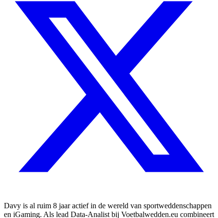
Davy is al ruim 8 jaar actief in de wereld van sportweddenschappen
en iGaming. Als lead Data-Analist bij Voetbalwedden.eu combineert