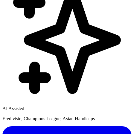
AI Assisted
Eredivisie, Champions League, Asian Handicaps