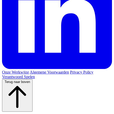
Onze Werkwijze
Algemene Voorwaarden
Privacy Policy
Verantwoord Spelen
Terug naar boven