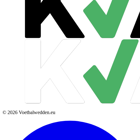
© 2026 Voetbalwedden.eu