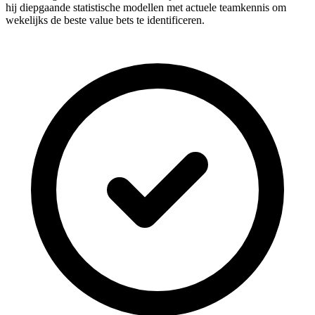
hij diepgaande statistische modellen met actuele teamkennis om
wekelijks de beste value bets te identificeren.