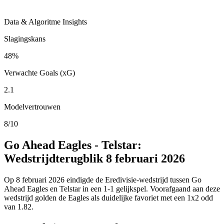
Data & Algoritme Insights
Slagingskans
48%
Verwachte Goals (xG)
2.1
Modelvertrouwen
8/10
Go Ahead Eagles - Telstar:
Wedstrijdterugblik 8 februari 2026
Op 8 februari 2026 eindigde de Eredivisie-wedstrijd tussen Go
Ahead Eagles en Telstar in een 1-1 gelijkspel. Voorafgaand aan deze
wedstrijd golden de Eagles als duidelijke favoriet met een 1x2 odd
van 1.82.