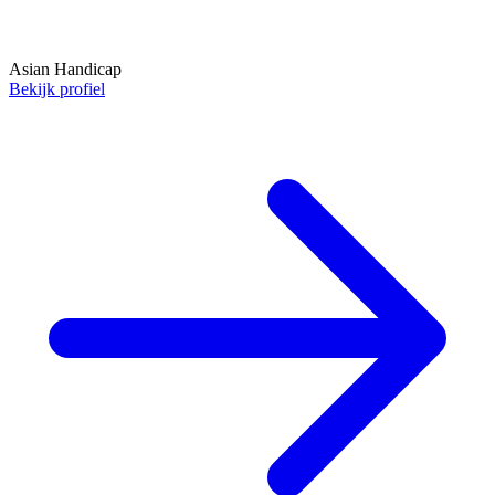
Asian Handicap
Bekijk profiel