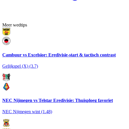
Meer wedtips
Cambuur vs Excelsior: Eredivisie-start & tactisch contrast
Gelijkspel (X) (3.7)
NEC Nijmegen vs Telstar Eredivisie: Thuisploeg favoriet
NEC Nijmegen wint (1.48)