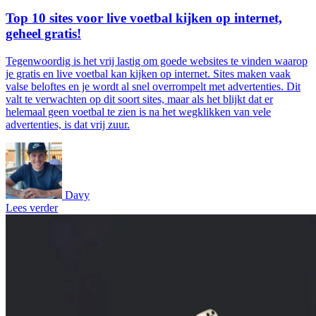
Top 10 sites voor live voetbal kijken op internet,
geheel gratis!
Tegenwoordig is het vrij lastig om goede websites te vinden waarop
je gratis en live voetbal kan kijken op internet. Sites maken vaak
valse beloftes en je wordt al snel overrompelt met advertenties. Dit
valt te verwachten op dit soort sites, maar als het blijkt dat er
helemaal geen voetbal te zien is na het wegklikken van vele
advertenties, is dat vrij zuur.
Davy
Lees verder