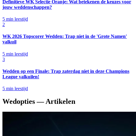
Definitieve WK Selectie Oranje: Wat betekenen de keuzes voor
jouw weddenschappen?
5 min leestijd
2
WK 2026 Topscorer Wedden: Trap niet in de 'Grote Namen'
valkuil
5 min leestijd
3
Wedden op een Finale: Trap zaterdag niet in deze Champions
League valkuilen!
5 min leestijd
Wedopties
— Artikelen