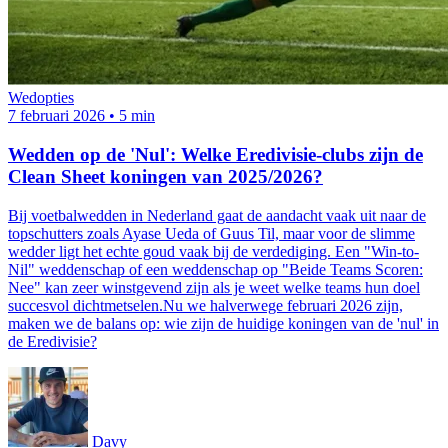
Wedopties
7 februari 2026
•
5 min
Wedden op de 'Nul': Welke Eredivisie-clubs zijn de
Clean Sheet koningen van 2025/2026?
Bij voetbalwedden in Nederland gaat de aandacht vaak uit naar de
topschutters zoals Ayase Ueda of Guus Til, maar voor de slimme
wedder ligt het echte goud vaak bij de verdediging. Een "Win-to-
Nil" weddenschap of een weddenschap op "Beide Teams Scoren:
Nee" kan zeer winstgevend zijn als je weet welke teams hun doel
succesvol dichtmetselen.Nu we halverwege februari 2026 zijn,
maken we de balans op: wie zijn de huidige koningen van de 'nul' in
de Eredivisie?
Davy