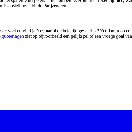
ot het sparen van spelers in de competitie. Houd hier rekening mee, wan
n B-opstellingen bij de Parijzenaren.
de voet en vind je Neymar al de hele tijd gevaarlijk? Zet dan in op ee
e
quoteringen
ziet op bijvoorbeeld een gelijkspel of een vroege goal van