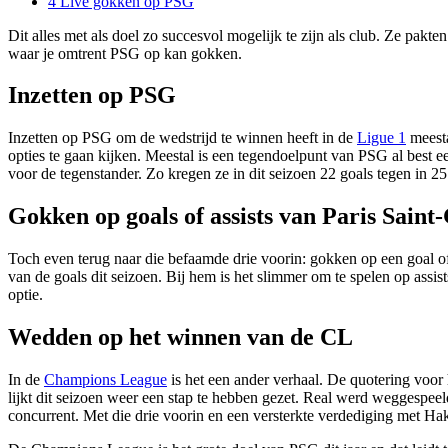
4
Live gokken op PSG
Dit alles met als doel zo succesvol mogelijk te zijn als club. Ze pakt
waar je omtrent PSG op kan gokken.
Inzetten op PSG
Inzetten op PSG om de wedstrijd te winnen heeft in de
Ligue 1
meesta
opties te gaan kijken. Meestal is een tegendoelpunt van PSG al best 
voor de tegenstander. Zo kregen ze in dit seizoen 22 goals tegen in 25
Gokken op goals of assists van Paris Sain
Toch even terug naar die befaamde drie voorin: gokken op een goal of 
van de goals dit seizoen. Bij hem is het slimmer om te spelen op assists
optie.
Wedden op het winnen van de CL
In de
Champions League
is het een ander verhaal. De quotering voor
lijkt dit seizoen weer een stap te hebben gezet. Real werd weggespeeld
concurrent. Met die drie voorin en een versterkte verdediging met 