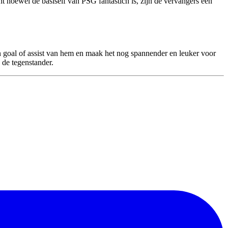
t hoewel de basiself van PSG fantastich is, zijn de vervangers een
n goal of assist van hem en maak het nog spannender en leuker voor
 de tegenstander.