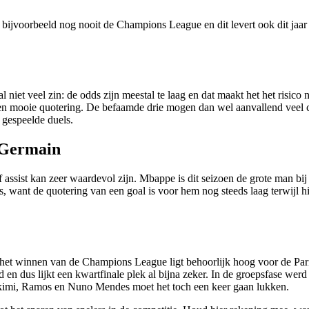
en bijvoorbeeld nog nooit de Champions League en dit levert ook dit jaa
l niet veel zin: de odds zijn meestal te laag en dat maakt het het risico
een mooie quotering. De befaamde drie mogen dan wel aanvallend veel c
 gespeelde duels.
t-Germain
assist kan zeer waardevol zijn. Mbappe is dit seizoen de grote man bij 
, want de quotering van een goal is voor hem nog steeds laag terwijl hij 
 het winnen van de Champions League ligt behoorlijk hoog voor de Par
 en dus lijkt een kwartfinale plek al bijna zeker. In de groepsfase werd 
Hakimi, Ramos en Nuno Mendes moet het toch een keer gaan lukken.