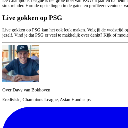
De Champions League is het grote doel van PSG dit jaar en dat leidt t
stuk minder. Hou de opstellingen in de gaten en profiteer eventueel va
Live gokken op PSG
Live gokken op PSG kan het ook leuk maken. Volg jij de wedstrijd op 
jezelf. Vind je dat PSG er veel te makkelijk over denkt? Kijk of mooi
Over Davy van Bokhoven
Eredivisie, Champions League, Asian Handicaps