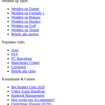
Wedden op Sport
Wedden op Darten
Wedden op Formule 1
Wedden op Boksen
Wedden op Hockey
Wedden op Golf
Wedden op Tennis
Bekijk alle sporten
Populaire clubs
Ajax
PSV
FC Barcelona
Manchester United
Liverpool
Bekijk alle clubs
Kennisbank & Gidsen
Bet Builder Gids 2026
Uitleg Asian Handicap
Bankroll Management
Hoe werkt een Accumulator?
Onderlinge Historie (H2H)