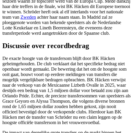
seizoen waarin ze topscorer werd van de Europa Cup. Mede dankzij
haar drie treffers in de finale, wist BK Häcken dit Europese toernooi
te winnen. Schröder heeft ook al elf interlands voor het nationale
team van
Zweden
achter haar naam staan. In Madrid zal ze
ploeggenote worden van bekende speelsters als de Nederlandse
Lotte Keukelaar en Lineth Beerensteyn, die eveneens deze
transferperiode werd aangetrokken door de Spaanse club.
Discussie over recordbedrag
De exacte hoogte van de transfersom blijft door BK Häcken
geheimgehouden. De club verklaart dat het specifieke bedrag niet
openbaar wordt gemaakt. De bewering dat het om de hoogste som
ooit gaat, bouwt voort op eerdere meldingen van transfers die
mogelijk vergelijkbare bedragen opbrachten. BK Häcken verwijst
naar de verkoop van de Mexicaanse Lizbeth Ovalle in 2025, waar
destijds een bedrag van 1,5 miljoen dollar voor betaald zou zijn aan
Orlando Pride. Echter, de precieze transfersommen van speelsters als
Grace Geyoro en Alyssa Thompson, die volgens diverse bronnen
rond de 1,65 miljoen dollar zouden hebben gekost, zijn nooit
officieel bevestigd door de verkopende clubs. Hierdoor kan BK
Häcken met de transfer van Schröder nu een claim leggen op de
hoogste officiële transfersom in het vrouwenvoetbal.
De impact van dergelijke grote transfers op de markt binnen het