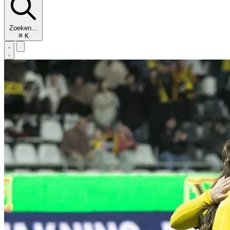
Zoeken...
⌘
K