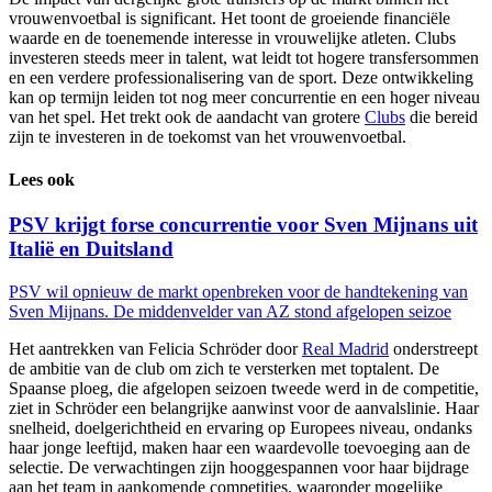
vrouwenvoetbal is significant. Het toont de groeiende financiële
waarde en de toenemende interesse in vrouwelijke atleten. Clubs
investeren steeds meer in talent, wat leidt tot hogere transfersommen
en een verdere professionalisering van de sport. Deze ontwikkeling
kan op termijn leiden tot nog meer concurrentie en een hoger niveau
van het spel. Het trekt ook de aandacht van grotere
Clubs
die bereid
zijn te investeren in de toekomst van het vrouwenvoetbal.
Lees ook
PSV krijgt forse concurrentie voor Sven Mijnans uit
Italië en Duitsland
PSV wil opnieuw de markt openbreken voor de handtekening van
Sven Mijnans. De middenvelder van AZ stond afgelopen seizoe
Het aantrekken van Felicia Schröder door
Real Madrid
onderstreept
de ambitie van de club om zich te versterken met toptalent. De
Spaanse ploeg, die afgelopen seizoen tweede werd in de competitie,
ziet in Schröder een belangrijke aanwinst voor de aanvalslinie. Haar
snelheid, doelgerichtheid en ervaring op Europees niveau, ondanks
haar jonge leeftijd, maken haar een waardevolle toevoeging aan de
selectie. De verwachtingen zijn hooggespannen voor haar bijdrage
aan het team in aankomende competities, waaronder mogelijke