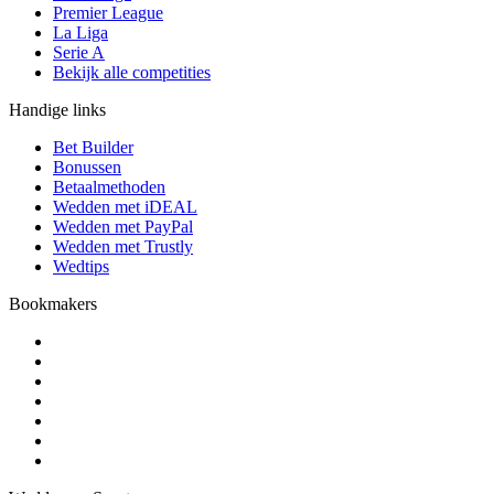
Premier League
La Liga
Serie A
Bekijk alle competities
Handige links
Bet Builder
Bonussen
Betaalmethoden
Wedden met iDEAL
Wedden met PayPal
Wedden met Trustly
Wedtips
Bookmakers