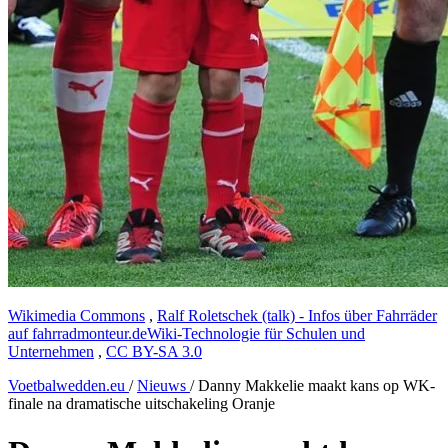
Wikimedia Commons
,
Ralf Roletschek (talk) - Infos über Fahrräder
auf fahrradmonteur.deWiki-Technologie für Schulen und
Unternehmen
,
CC BY-SA 3.0
Voetbalwedden.eu
/
Nieuws
/
Danny Makkelie maakt kans op WK-
finale na dramatische uitschakeling Oranje