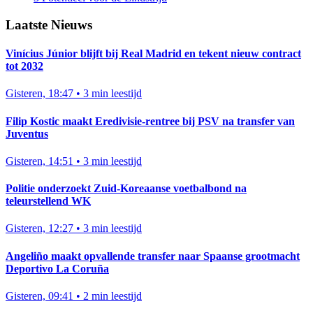
Laatste Nieuws
Vinícius Júnior blijft bij Real Madrid en tekent nieuw contract
tot 2032
Gisteren, 18:47
•
3 min leestijd
Filip Kostic maakt Eredivisie-rentree bij PSV na transfer van
Juventus
Gisteren, 14:51
•
3 min leestijd
Politie onderzoekt Zuid-Koreaanse voetbalbond na
teleurstellend WK
Gisteren, 12:27
•
3 min leestijd
Angeliño maakt opvallende transfer naar Spaanse grootmacht
Deportivo La Coruña
Gisteren, 09:41
•
2 min leestijd