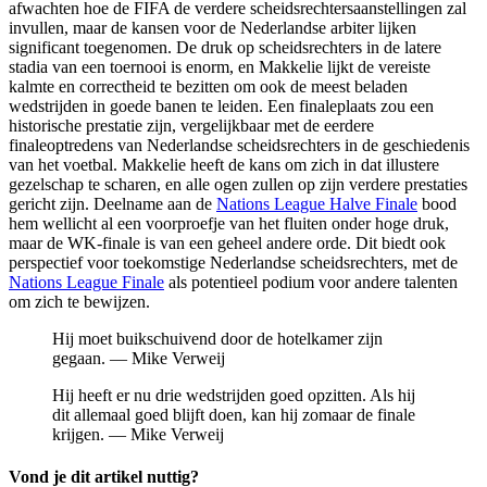
afwachten hoe de FIFA de verdere scheidsrechtersaanstellingen zal
invullen, maar de kansen voor de Nederlandse arbiter lijken
significant toegenomen. De druk op scheidsrechters in de latere
stadia van een toernooi is enorm, en Makkelie lijkt de vereiste
kalmte en correctheid te bezitten om ook de meest beladen
wedstrijden in goede banen te leiden. Een finaleplaats zou een
historische prestatie zijn, vergelijkbaar met de eerdere
finaleoptredens van Nederlandse scheidsrechters in de geschiedenis
van het voetbal. Makkelie heeft de kans om zich in dat illustere
gezelschap te scharen, en alle ogen zullen op zijn verdere prestaties
gericht zijn. Deelname aan de
Nations League Halve Finale
bood
hem wellicht al een voorproefje van het fluiten onder hoge druk,
maar de WK-finale is van een geheel andere orde. Dit biedt ook
perspectief voor toekomstige Nederlandse scheidsrechters, met de
Nations League Finale
als potentieel podium voor andere talenten
om zich te bewijzen.
Hij moet buikschuivend door de hotelkamer zijn
gegaan. — Mike Verweij
Hij heeft er nu drie wedstrijden goed opzitten. Als hij
dit allemaal goed blijft doen, kan hij zomaar de finale
krijgen. — Mike Verweij
Vond je dit artikel nuttig?