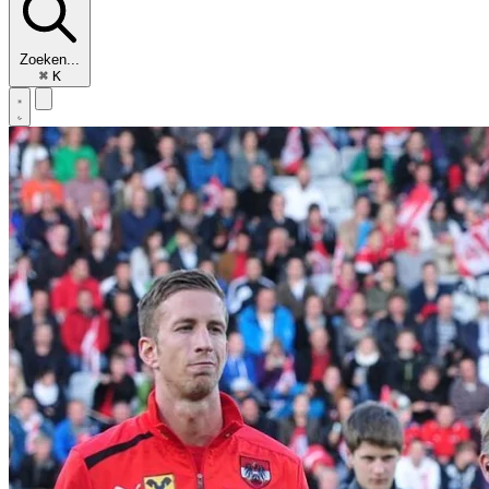
Zoeken...
⌘
K