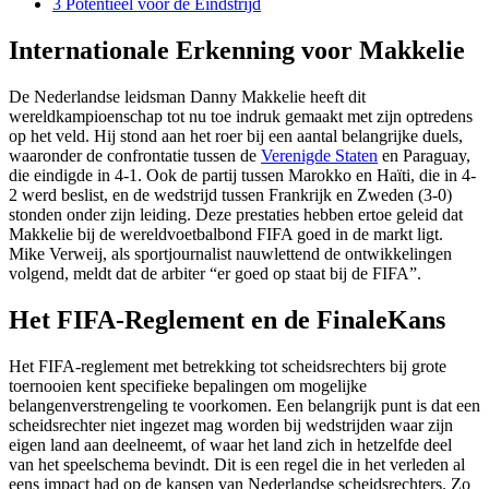
3
Potentieel voor de Eindstrijd
Internationale Erkenning voor Makkelie
De Nederlandse leidsman Danny Makkelie heeft dit
wereldkampioenschap tot nu toe indruk gemaakt met zijn optredens
op het veld. Hij stond aan het roer bij een aantal belangrijke duels,
waaronder de confrontatie tussen de
Verenigde Staten
en Paraguay,
die eindigde in 4-1. Ook de partij tussen Marokko en Haïti, die in 4-
2 werd beslist, en de wedstrijd tussen Frankrijk en Zweden (3-0)
stonden onder zijn leiding. Deze prestaties hebben ertoe geleid dat
Makkelie bij de wereldvoetbalbond FIFA goed in de markt ligt.
Mike Verweij, als sportjournalist nauwlettend de ontwikkelingen
volgend, meldt dat de arbiter “er goed op staat bij de FIFA”.
Het FIFA-Reglement en de FinaleKans
Het FIFA-reglement met betrekking tot scheidsrechters bij grote
toernooien kent specifieke bepalingen om mogelijke
belangenverstrengeling te voorkomen. Een belangrijk punt is dat een
scheidsrechter niet ingezet mag worden bij wedstrijden waar zijn
eigen land aan deelneemt, of waar het land zich in hetzelfde deel
van het speelschema bevindt. Dit is een regel die in het verleden al
eens impact had op de kansen van Nederlandse scheidsrechters. Zo