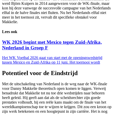
werd Björn Kuipers in 2014 aangewezen voor de WK-finale, maar
kon hij deze vanwege de succesvolle campagne van het Nederlands
elftal in de halve finales niet fluiten. Nu het Nederlands elftal niet
meer in het toernooi zit, vervalt dit specifieke obstakel voor
Makkelie.
Lees ook
WK 2026 begint met Mexico tegen Zuid-Afrika,
Nederland in Groep F
Het WK Voetbal 2026 gaat van start met de openingswedstrijd
tussen Mexico en Zuid-Afrika op 11 juni. Het toernooi wordt
Potentieel voor de Eindstrijd
Met de uitschakeling van Nederland is de weg naar de WK-finale
voor Danny Makkelie theoretisch open komen te liggen. Verweij
benadrukt dat Makkelie tot nu toe drie wedstrijden naar behoren
heeft geleid. Hij geeft aan dat als de scheidsrechter zijn goede
prestaties volhoudt, hij een reële kans maakt om de finale van het
wereldkampioenschap toe te wijzen te krijgen. Dit zou een kroon op
zijn werk betekenen en een hoogtepunt in zijn carrière. Het is nog