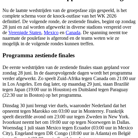
Nu de laatste wedstrijden van de groepsfase zijn gespeeld, is het
complete schema voor de knock-outfase van het WK 2026
definitief. De volgende ronde, de zestiende finales, begint op zondag
28 juni en zal worden afgewerkt in diverse stadions verspreid over
de
Verenigde Staten
,
Mexico
en
Canada
. De spanning neemt toe
naarmate de poulefase is afgerond en de teams weten wie ze
mogelijk in de volgende rondes kunnen treffen.
Programma zestiende finales
De eerste wedstrijden van de zestiende finales staan gepland voor
zondag 28 juni. In de daaropvolgende dagen wordt het programma
verder afgewerkt. Zo speelt Zuid-Afrika tegen Canada om 21:00 uur
in Los Angeles. Een dag later, op maandag 29 juni, staan Brazilië
tegen Japan (19:00 uur in Houston) en Duitsland tegen Paraguay
(22:30 uur in Boston) op het programma.
Dinsdag 30 juni brengt vier duels, waaronder Nederland dat het
opneemt tegen Marokko om 03:00 uur in Monterrey. Frankrijk
speelt diezelfde avond om 23:00 uur tegen Zweden in New York.
Ivoorkust neemt het om 19:00 uur op tegen Noorwegen in Dallas.
Woensdag 1 juli staan Mexico tegen Ecuador (03:00 uur in Mexico
City), Engeland tegen DR Congo (18:00 uur in Atlanta) en België