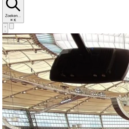
Zoeken...
⌘
K