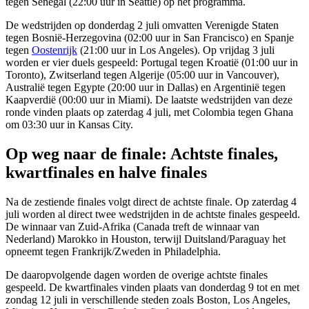
tegen Senegal (22:00 uur in Seattle) op het programma.
De wedstrijden op donderdag 2 juli omvatten Verenigde Staten
tegen Bosnië-Herzegovina (02:00 uur in San Francisco) en Spanje
tegen
Oostenrijk
(21:00 uur in Los Angeles). Op vrijdag 3 juli
worden er vier duels gespeeld: Portugal tegen Kroatië (01:00 uur in
Toronto), Zwitserland tegen Algerije (05:00 uur in Vancouver),
Australië tegen Egypte (20:00 uur in Dallas) en Argentinië tegen
Kaapverdië (00:00 uur in Miami). De laatste wedstrijden van deze
ronde vinden plaats op zaterdag 4 juli, met Colombia tegen Ghana
om 03:30 uur in Kansas City.
Op weg naar de finale: Achtste finales,
kwartfinales en halve finales
Na de zestiende finales volgt direct de achtste finale. Op zaterdag 4
juli worden al direct twee wedstrijden in de achtste finales gespeeld.
De winnaar van Zuid-Afrika (Canada treft de winnaar van
Nederland) Marokko in Houston, terwijl Duitsland/Paraguay het
opneemt tegen Frankrijk/Zweden in Philadelphia.
De daaropvolgende dagen worden de overige achtste finales
gespeeld. De kwartfinales vinden plaats van donderdag 9 tot en met
zondag 12 juli in verschillende steden zoals Boston, Los Angeles,