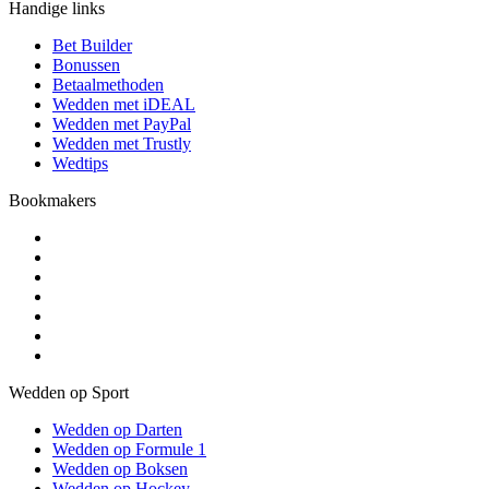
Handige links
Bet Builder
Bonussen
Betaalmethoden
Wedden met iDEAL
Wedden met PayPal
Wedden met Trustly
Wedtips
Bookmakers
Wedden op Sport
Wedden op Darten
Wedden op Formule 1
Wedden op Boksen
Wedden op Hockey