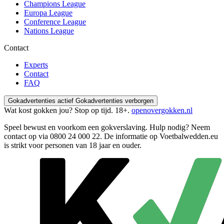
Champions League
Europa League
Conference League
Nations League
Contact
Experts
Contact
FAQ
Gokadvertenties actief
Gokadvertenties verborgen
Wat kost gokken jou? Stop op tijd. 18+.
openovergokken.nl
Speel bewust en voorkom een gokverslaving. Hulp nodig? Neem
contact op via
0800 24 000 22
. De informatie op Voetbalwedden.eu
is strikt voor personen van 18 jaar en ouder.