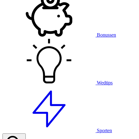
Bonussen
Wedtips
Sporten