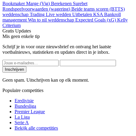
Bookmaker Marge (Vig) Berekenen
Surebet
Rondspeelvoorwaarden (wagering)
Beide teams scoren (BTTS)
weddenschap
Trading
Live wedden
Uitbetalen
KSA
Bankroll
management
Win to nil weddenschap
Expected Goals (xG)
Kelly
Criterium
Gratis Updates
Mis geen enkele tip
Schrijf je in voor onze nieuwsbrief en ontvang het laatste
voetbalnieuws, statistieken en updates direct in je inbox.
Inschrijven
Geen spam. Uitschrijven kan op elk moment.
Populaire competities
Eredivisie
Bundesliga
Premier League
La Liga
Serie A
Bekijk alle competities