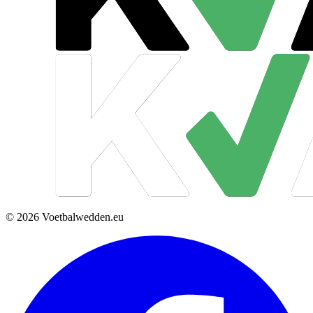
© 2026 Voetbalwedden.eu