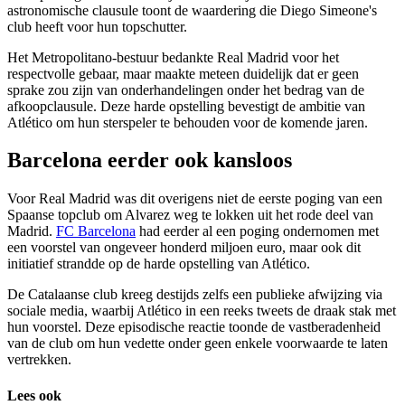
astronomische clausule toont de waardering die Diego Simeone's
club heeft voor hun topschutter.
Het Metropolitano-bestuur bedankte Real Madrid voor het
respectvolle gebaar, maar maakte meteen duidelijk dat er geen
sprake zou zijn van onderhandelingen onder het bedrag van de
afkoopclausule. Deze harde opstelling bevestigt de ambitie van
Atlético om hun sterspeler te behouden voor de komende jaren.
Barcelona eerder ook kansloos
Voor Real Madrid was dit overigens niet de eerste poging van een
Spaanse topclub om Alvarez weg te lokken uit het rode deel van
Madrid.
FC Barcelona
had eerder al een poging ondernomen met
een voorstel van ongeveer honderd miljoen euro, maar ook dit
initiatief strandde op de harde opstelling van Atlético.
De Catalaanse club kreeg destijds zelfs een publieke afwijzing via
sociale media, waarbij Atlético in een reeks tweets de draak stak met
hun voorstel. Deze episodische reactie toonde de vastberadenheid
van de club om hun vedette onder geen enkele voorwaarde te laten
vertrekken.
Lees ook