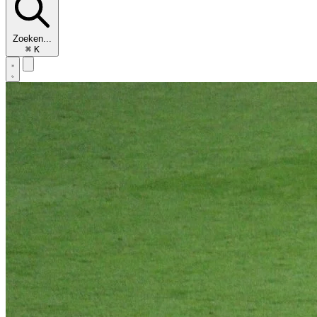
Zoeken...
⌘
K