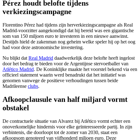
Pérez houdt belofte tijdens
verkiezingscampagne
Florentino Pérez had tijdens zijn herverkiezingscampagne als Real
Madrid-voorzitter aangekondigd dat hij bereid was een gigantische
som van 150 miljoen euro te investeren in een nieuwe aanwinst.
Destijds hield de zakenman nog geheim welke speler hij op het oog
had voor deze astronomische investering.
Nu blijkt dat
Real Madrid
daadwerkelijk deze belofte heeft ingelost
door het bedrag te bieden voor de Argentijnse stervoetballer van
Atlético Madrid
. De Koninklijke maakte het voorstel bekend via een
officieel statement waarin werd benadrukt dat het initiatief was
genomen vanwege de positieve verhoudingen tussen beide
Madrileense
clubs
.
Afkoopclausule van half miljard vormt
obstakel
De contractuele situatie van Alvarez bij Atlético vormt echter een
onoverkomelijke hindernis voor elke geïnteresseerde partij. In zijn
verbintenis, die doorloopt tot de zomer van 2030, staat een
afkoopsom genoteerd van vijfhonderd miljoen euro. Deze