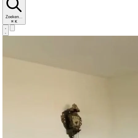
Zoeken...
⌘
K