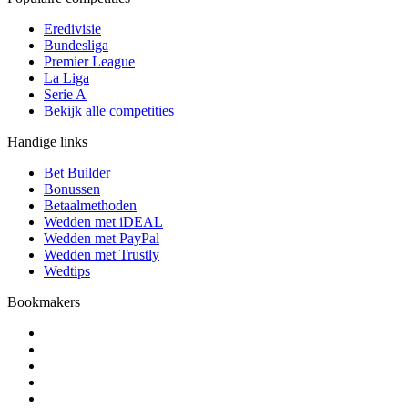
Eredivisie
Bundesliga
Premier League
La Liga
Serie A
Bekijk alle competities
Handige links
Bet Builder
Bonussen
Betaalmethoden
Wedden met iDEAL
Wedden met PayPal
Wedden met Trustly
Wedtips
Bookmakers