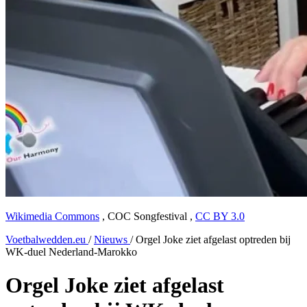
Wikimedia Commons
,
COC Songfestival
,
CC BY 3.0
Voetbalwedden.eu
/
Nieuws
/
Orgel Joke ziet afgelast optreden bij
WK-duel Nederland-Marokko
Orgel Joke ziet afgelast