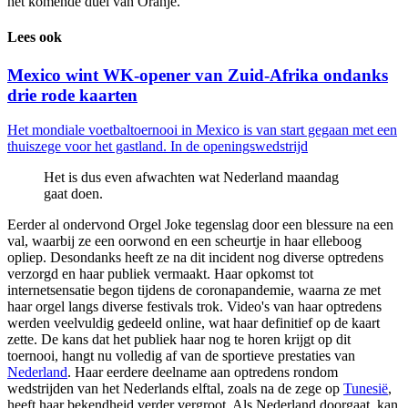
het komende duel van Oranje.
Lees ook
Mexico wint WK-opener van Zuid-Afrika ondanks
drie rode kaarten
Het mondiale voetbaltoernooi in Mexico is van start gegaan met een
thuiszege voor het gastland. In de openingswedstrijd
Het is dus even afwachten wat Nederland maandag
gaat doen.
Eerder al ondervond Orgel Joke tegenslag door een blessure na een
val, waarbij ze een oorwond en een scheurtje in haar elleboog
opliep. Desondanks heeft ze na dit incident nog diverse optredens
verzorgd en haar publiek vermaakt. Haar opkomst tot
internetsensatie begon tijdens de coronapandemie, waarna ze met
haar orgel langs diverse festivals trok. Video's van haar optredens
werden veelvuldig gedeeld online, wat haar definitief op de kaart
zette. De kans dat het publiek haar nog te horen krijgt op dit
toernooi, hangt nu volledig af van de sportieve prestaties van
Nederland
. Haar eerdere deelname aan optredens rondom
wedstrijden van het Nederlands elftal, zoals na de zege op
Tunesië
,
heeft haar bekendheid verder vergroot. Als Nederland doorgaat, kan